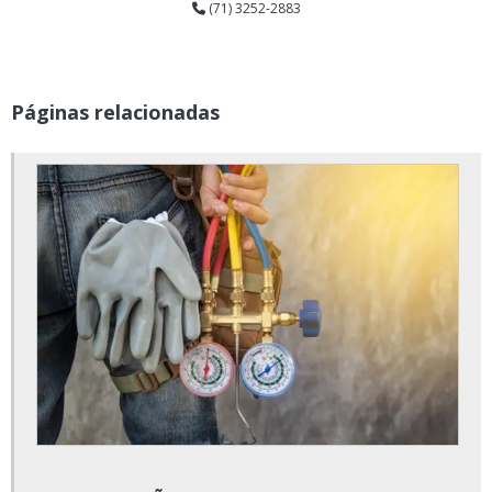
(71) 3252-2883
Ar condicionado valor instalação
Empresa de ar condicionado pmoc
Empresa de elaboração pmoc ar condicionado
Páginas relacionadas
Empresa de instalação de ar condicionado
Empresa de instalação de ar condicionado industrial
Empresa de instalação de ar condicionado multi split
Empresa de instalação de ar condicionado split
Empresa de limpeza ar condicionado
Empresa de manutenção de ar condicionado
Empresa de manutenção de ar condicionado com pmoc
Empresa de manutenção de ar condicionado split
Empresa de manutenção preventiva ar condicionado