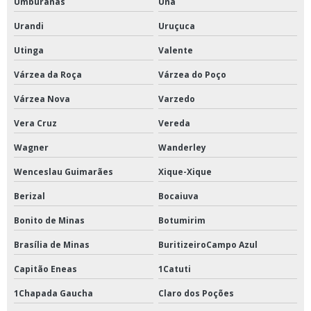
Umburanas
Una
Urandi
Uruçuca
Utinga
Valente
Várzea da Roça
Várzea do Poço
Várzea Nova
Varzedo
Vera Cruz
Vereda
Wagner
Wanderley
Wenceslau Guimarães
Xique-Xique
Berizal
Bocaiuva
Bonito de Minas
Botumirim
Brasília de Minas
BuritizeiroCampo Azul
Capitão Eneas
1Catuti
1Chapada Gaucha
Claro dos Poções