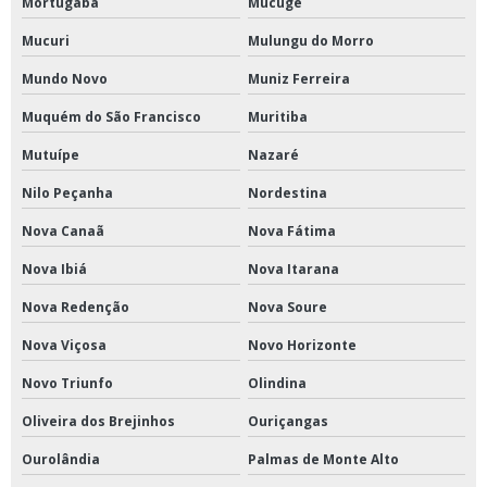
Mortugaba
Mucugê
Mucuri
Mulungu do Morro
Mundo Novo
Muniz Ferreira
Muquém do São Francisco
Muritiba
Mutuípe
Nazaré
Nilo Peçanha
Nordestina
Nova Canaã
Nova Fátima
Nova Ibiá
Nova Itarana
Nova Redenção
Nova Soure
Nova Viçosa
Novo Horizonte
Novo Triunfo
Olindina
Oliveira dos Brejinhos
Ouriçangas
Ourolândia
Palmas de Monte Alto