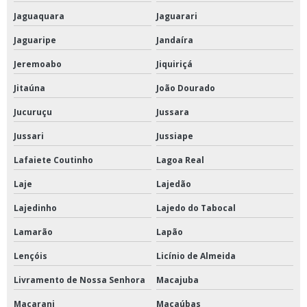
Jaguaquara
Jaguarari
Jaguaripe
Jandaíra
Jeremoabo
Jiquiriçá
Jitaúna
João Dourado
Jucuruçu
Jussara
Jussari
Jussiape
Lafaiete Coutinho
Lagoa Real
Laje
Lajedão
Lajedinho
Lajedo do Tabocal
Lamarão
Lapão
Lençóis
Licínio de Almeida
Livramento de Nossa Senhora
Macajuba
Macarani
Macaúbas