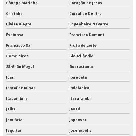
Cônego Marinho
Coração de Jesus
Cristália
Curral de Dentro
Divisa Alegre
Engenheiro Navarro
Espinosa
Francisco Dumont
Francisco Sá
Fruta de Leite
Gameleiras
Glaucilândia
25-Grão Mogol
Guaraciama
Ibiai
Ibiracatu
Icaraí de Minas
Indaiabira
Itacambira
Itacarambi
Jaiba
Janaú
Januária
Japonvar
Jequitaí
Josenópolis