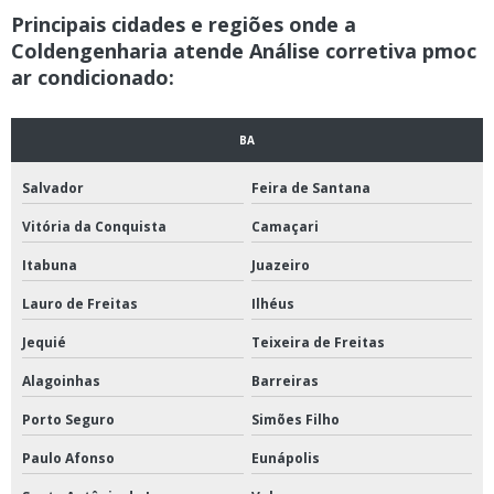
Instalação de ar condicionado industrial na bahia
Principais cidades e regiões onde a
Coldengenharia atende Análise corretiva pmoc
Instalação de ar condicionado inverter
ar condicionado:
Instalação de ar condicionado inverter na bahia
Instalação de ar condicionado inverter preço
BA
Instalação de ar condicionado orçamento
Salvador
Feira de Santana
Instalação de ar condicionado para empresas
Vitória da Conquista
Camaçari
Instalação de ar condicionado piso teto
Itabuna
Juazeiro
Instalação de ar condicionado pmoc
Lauro de Freitas
Ilhéus
Instalação de ar condicionado preço
Jequié
Teixeira de Freitas
Instalação de ar condicionado preço médio
Alagoinhas
Barreiras
Instalação de ar condicionado predial
Porto Seguro
Simões Filho
Instalação de ar condicionado prédio
Paulo Afonso
Eunápolis