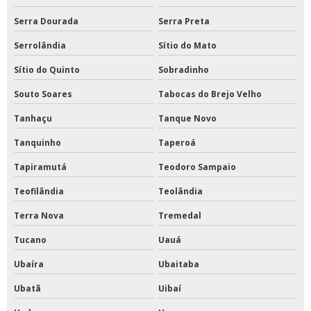
Serra Dourada
Serra Preta
Serrolândia
Sítio do Mato
Sítio do Quinto
Sobradinho
Souto Soares
Tabocas do Brejo Velho
Tanhaçu
Tanque Novo
Tanquinho
Taperoá
Tapiramutá
Teodoro Sampaio
Teofilândia
Teolândia
Terra Nova
Tremedal
Tucano
Uauá
Ubaíra
Ubaitaba
Ubatã
Uibaí