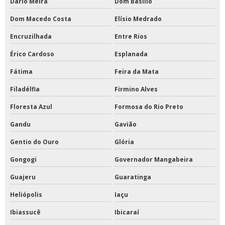
Dário Meira
Dom Basílio
Orçamento instalação ar condicionado
Dom Macedo Costa
Elísio Medrado
Orçamento para manutenção ar condicionado
Encruzilhada
Entre Rios
Orçamento pmoc climatização
Érico Cardoso
Esplanada
Orçamento pmoc de ar condicionado
Fátima
Feira da Mata
Plano de manutenção para climatização
Filadélfia
Firmino Alves
Plano de manutenção preventiva ar condicionado split
Floresta Azul
Formosa do Rio Preto
Plano de manutenção preventiva e corretiva ar condicionado
Gandu
Gavião
Pmoc ar condicionado preço
Gentio do Ouro
Glória
Pmoc ar condicionado valor
Gongogi
Governador Mangabeira
Pmoc climatização preço
Guajeru
Guaratinga
Heliópolis
Iaçu
Pmoc climatização valor
Ibiassucê
Ibicaraí
Pmoc de ar condicionado