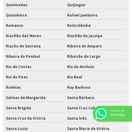
Queimadas
Quijingue
Quixabeira
Rafael Jambeiro
Remanso
Retirolândia
Riachão das Neves
Riachão do Jacuípe
Riacho de Santana
Ribeira do Amparo
Ribeira do Pombal
Ribeirão do Largo
Rio de Contas
Rio do Antônio
Rio do Pires
Rio Real
Rodelas
Ruy Barbosa
Salinas da Margarida
Santa Bárbara
Santa Brígida
Santa Cruz Cabrália
chamar no
WhatsApp
Santa Cruz da Vitória
Santa Inês
Santa Luzia
Santa Maria da Vitória