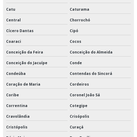
Manutenção preventiva e limpeza de ar condicionado
Catu
Caturama
Manutenção preventiva pmoc em ar condicionado
Central
Chorrochó
Montagem de ar condicionado
Cícero Dantas
Cipó
Montagem de ar condicionado industrial
Coaraci
Cocos
Conceição da Feira
Conceição do Almeida
Montagem de ar condicionado industrial bahia
Conceição do Jacuípe
Conde
Orçamento conserto ar condicionado
Condeúba
Contendas do Sincorá
Orçamento de instalação de ar condicionado split
Coração de Maria
Cordeiros
Orçamento de limpeza de ar condicionado
Coribe
Coronel João Sá
Orçamento de manutenção ar condicionado chiller
Correntina
Cotegipe
Orçamento de manutenção ar condicionado janela
Cravolândia
Crisópolis
Orçamento de manutenção ar condicionado vrf
Cristópolis
Curaçá
Orçamento de manutenção preventiva de ar condicionado