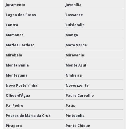
Juramento
Juvenília
Lagoa dos Patos
Lassance
Lontra
Luislandia
Mamonas
Manga
Matias Cardoso
Mato Verde
Mirabela
Miravania
Montalvânia
Monte Azul
Montezuma
Ninheira
Nova Porteirinha
Novorizonte
Olhos-d’Água
Padre Carvalho
Pai Pedro
Patis
Pedras de Maria da Cruz
Pintopolis
Pirapora
Ponto Chique