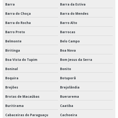
Barra
Barra da Estiva
Manutenção de aparelho de ar condicionado janela
Barra do Choça
Barra do Mendes
Manutenção de ar condicionado central
Barra do Rocha
Barro Alto
Manutenção de ar condicionado chiller
Barro Preto
Barrocas
Manutenção de ar condicionado comercial
Belmonte
Belo Campo
Manutenção de ar condicionado empresarial
Biritinga
Boa Nova
Manutenção de ar condicionado industrial
Boa Vista do Tupim
Bom Jesus da Serra
Manutenção de ar condicionado para empresas
Boninal
Bonito
Manutenção de ar condicionado pmoc
Boquira
Botuporã
Manutenção de ar condicionado preço
Brejões
Brejolândia
Manutenção de ar condicionado quanto custa
Brotas de Macaúbas
Buerarema
Manutenção de ar condicionado self continer
Buritirama
Caatiba
Cabaceiras do Paraguaçu
Cachoeira
Manutenção de ar condicionado split