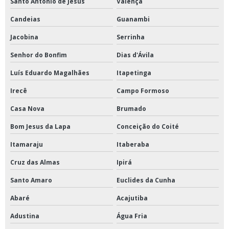
Instalação de ar condicionado quanto custa
Santo Antônio de Jesus
Valença
Candeias
Guanambi
Instalação de ar condicionado sistema vrf
Jacobina
Serrinha
Instalação de ar condicionado split
Senhor do Bonfim
Dias d'Ávila
Instalação de ar condicionado split em prédios
Luís Eduardo Magalhães
Itapetinga
Instalação de ar condicionado split preço
Irecê
Campo Formoso
Instalação de ar condicionado split valor
Casa Nova
Brumado
Instalação de ar condicionado valor
Bom Jesus da Lapa
Conceição do Coité
Instalação de ar condicionado vrf
Itamaraju
Itaberaba
Instalação de chiller
Cruz das Almas
Ipirá
Instalação de fan coil
Santo Amaro
Euclides da Cunha
Instalação de sistema de ar condicionado
Abaré
Acajutiba
Instalação de vrf
Adustina
Água Fria
Instalação e conserto de ar condicionado