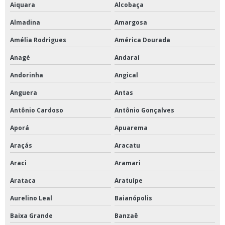
Aiquara
Alcobaça
Instalação e manutenção de ar condicionado
Almadina
Amargosa
Instalação e manutenção de ar condicionado split
Amélia Rodrigues
América Dourada
Instalação split ar condicionado
Anagé
Andaraí
Laudo ar condicionado pmoc
Andorinha
Angical
Laudo pmoc
Anguera
Antas
Antônio Cardoso
Antônio Gonçalves
Laudo pmoc ar condicionado
Aporá
Apuarema
Laudo técnico pmoc
Araçás
Aracatu
Limpeza de ar condicionado empresas
Araci
Aramari
Limpeza de ar condicionado industrial
Arataca
Aratuípe
Manutenção ar condicionado orçamento
Aurelino Leal
Baianópolis
Manutenção corretiva de ar condicionado
Baixa Grande
Banzaê
Manutenção corretiva pmoc em ar condicionado