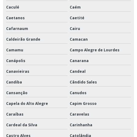
Caculé
Caém
Manutenção de ar condicionado splitão
Caetanos
Caetité
Manutenção de ar condicionado valor
Cafarnaum
Cairu
Manutenção de ar condicionado vrf
Caldeirão Grande
Camacan
Manutenção de climatizadores
Camamu
Campo Alegre de Lourdes
Manutenção do sistema de climatização
Canápolis
Canarana
Manutenção em centrais de ar condicionado
Canavieiras
Candeal
Manutenção periódica ar condicionado
Candiba
Cândido Sales
Manutenção preventiva ar condicionado pmoc
Cansanção
Canudos
Manutenção preventiva de ar condicionado
Capela do Alto Alegre
Capim Grosso
Manutenção preventiva de ar condicionado preço
Caraíbas
Caravelas
Manutenção preventiva de ar condicionado split
Cardeal da Silva
Carinhanha
Manutenção preventiva e corretiva de ar condicionado
Castro Alves
Catolândia