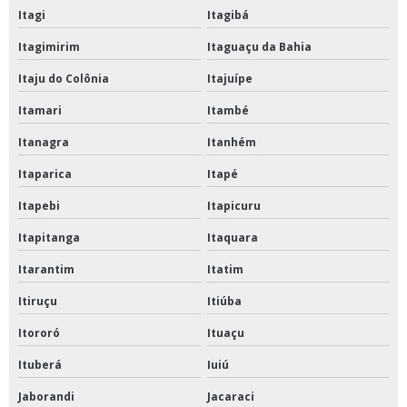
Serviço de pmoc para ar condicionado
Itagi
Itagibá
Serviços de manutenção preventiva e corretiva de ar condicionado
Itagimirim
Itaguaçu da Bahia
Serviços em pmoc
Itaju do Colônia
Itajuípe
Itamari
Itambé
Venda instalação e manutenção de ar condicionado
Itanagra
Itanhém
Visita técnica para ar condicionado
Itaparica
Itapé
Itapebi
Itapicuru
Itapitanga
Itaquara
Itarantim
Itatim
Itiruçu
Itiúba
Itororó
Ituaçu
Ituberá
Iuiú
Jaborandi
Jacaraci