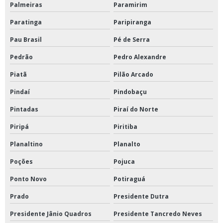
Palmeiras
Paramirim
Paratinga
Paripiranga
Pau Brasil
Pé de Serra
Pedrão
Pedro Alexandre
Piatã
Pilão Arcado
Pindaí
Pindobaçu
Pintadas
Piraí do Norte
Piripá
Piritiba
Planaltino
Planalto
Poções
Pojuca
Ponto Novo
Potiraguá
Prado
Presidente Dutra
Presidente Jânio Quadros
Presidente Tancredo Neves