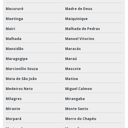
Macururé
Madre de Deus
Maetinga
Maiquinique
Mairi
Malhada de Pedras
Malhada
Manoel Vitorino
Mansidão
Maracás
Maragogipe
Maraú
Marcionílio Souza
Mascote
Mata de São João
Matina
Medeiros Neto
Miguel Calmon
Milagres
Mirangaba
Mirante
Monte Santo
Morpará
Morro do Chapéu